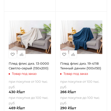
Плед флис диз. 13-0000
Плед флис диз. 19-4118
Светло-серый (150х200)
Темный деним (100х150)
Товар под заказ
Товар под заказ
при покупке от 100 тыс.
при покупке от 100 тыс.
руб.
руб.
430
₽
/шт
266
₽
/шт
при покупке до 100 тыс.
при покупке до 100 тыс.
руб.
руб.
469
₽
/шт
290
₽
/шт