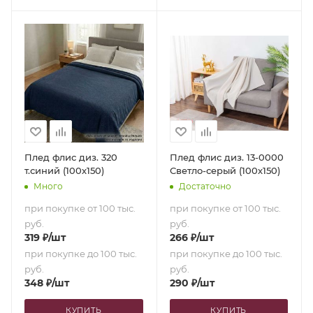
Плед флис диз. 320
Плед флис диз. 13-0000
т.синий (100х150)
Светло-серый (100х150)
Много
Достаточно
при покупке от 100 тыс.
при покупке от 100 тыс.
руб.
руб.
319
₽
/шт
266
₽
/шт
при покупке до 100 тыс.
при покупке до 100 тыс.
руб.
руб.
348
₽
/шт
290
₽
/шт
КУПИТЬ
КУПИТЬ