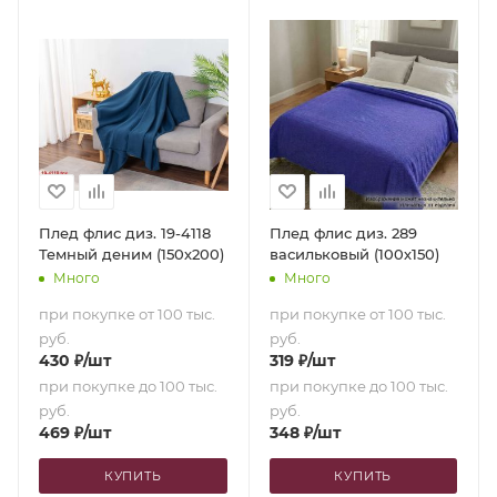
Плед флис диз. 19-4118
Плед флис диз. 289
Темный деним (150х200)
васильковый (100х150)
Много
Много
при покупке от 100 тыс.
при покупке от 100 тыс.
руб.
руб.
430
₽
/шт
319
₽
/шт
при покупке до 100 тыс.
при покупке до 100 тыс.
руб.
руб.
469
₽
/шт
348
₽
/шт
КУПИТЬ
КУПИТЬ