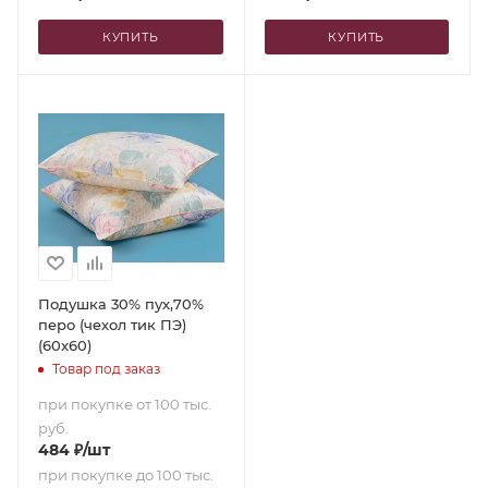
КУПИТЬ
КУПИТЬ
Подушка 30% пух,70%
перо (чехол тик ПЭ)
(60х60)
Товар под заказ
при покупке от 100 тыс.
руб.
484
₽
/шт
при покупке до 100 тыс.