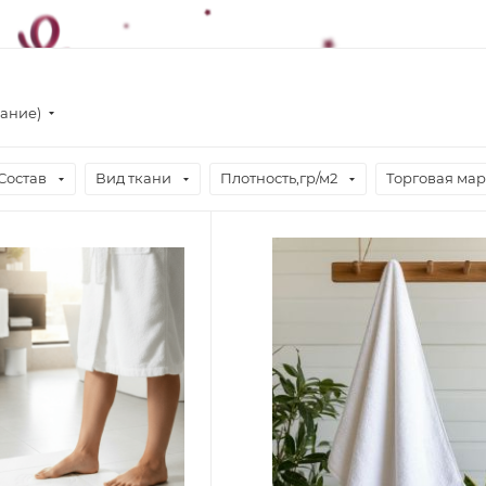
вание)
Состав
Вид ткани
Плотность,гр/м2
Торговая ма