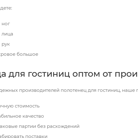
дете:
 ног
я лица
 рук
хровое большое
а для гостиниц оптом от про
дежных производителей полотенец для гостиниц, наше 
очную стоимость
абильное качество
аковые партии без расхождений
бировать поставки