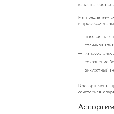
качества, соотве
Мы предлагаем бе
и профессиональ
высокая плотн
отличная впит
износостойко
сохранение б
аккуратный вн
В ассортименте п
санаториев, апар
Ассортим