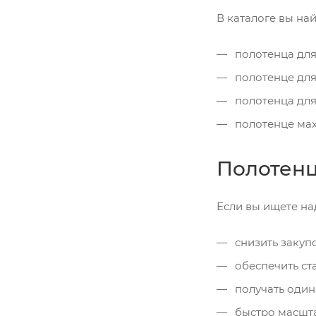
В каталоге вы най
полотенца для
полотенце дл
полотенца для
полотенце ма
Полотенц
Если вы ищете на
снизить закуп
обеспечить ст
получать один
быстро масшта