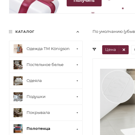
По умолчанию (убы
КАТАЛОГ
Одежда ТМ Königson
Цена
Постельное белье
Одеяла
Подушки
Покрывала
Полотенца