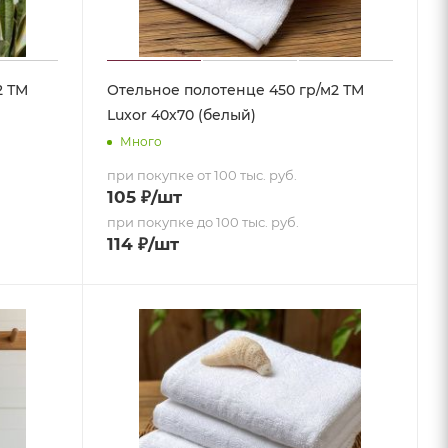
2 ТМ
Отельное полотенце 450 гр/м2 ТМ
Luxor 40х70 (белый)
Много
при покупке от 100 тыс. руб.
105
₽
/шт
при покупке до 100 тыс. руб.
114
₽
/шт