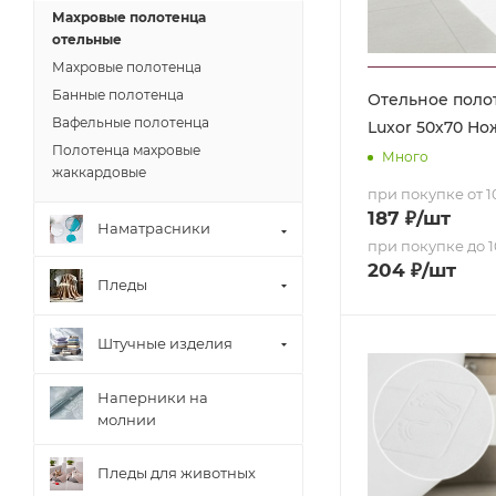
Махровые полотенца
отельные
Махровые полотенца
Банные полотенца
Отельное поло
Вафельные полотенца
Luxor 50х70 Но
Полотенца махровые
Много
жаккардовые
при покупке от 10
187
₽
/шт
Наматрасники
при покупке до 1
204
₽
/шт
Пледы
Штучные изделия
Наперники на
молнии
Пледы для животных