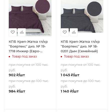
КПБ Креп-Жатка гл/кр
КПБ Креп-Жатка гл/кр
"Бояртекс" диз. № 19-
"Бояртекс" диз. № 18-
1718 Инжир (Евро-
0201 Дым (Семейный)
стандарт)
Товар под заказ
Товар под заказ
при покупке от 100 тыс.
при покупке от 100 тыс.
руб.
руб.
902
₽
/шт
1 045
₽
/шт
при покупке до 100 тыс.
при покупке до 100 тыс.
руб.
руб.
984
₽
/шт
1 140
₽
/шт