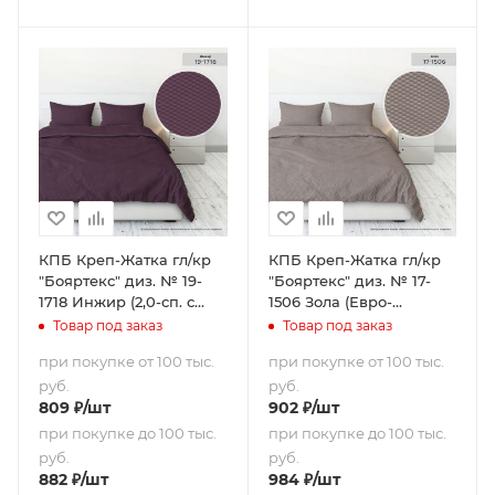
КПБ Креп-Жатка гл/кр
КПБ Креп-Жатка гл/кр
"Бояртекс" диз. № 19-
"Бояртекс" диз. № 17-
1718 Инжир (2,0-сп. с
1506 Зола (Евро-
европростыней)
стандарт)
Товар под заказ
Товар под заказ
при покупке от 100 тыс.
при покупке от 100 тыс.
руб.
руб.
809
₽
/шт
902
₽
/шт
при покупке до 100 тыс.
при покупке до 100 тыс.
руб.
руб.
882
₽
/шт
984
₽
/шт