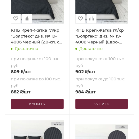
КПБ Креп-Жатка гл/кр
КПБ Креп-Жатка гл/кр
"Бояртекс" диз. № 19-
"Бояртекс" диз. № 19-
4006 Черный (2,0-сп. с
4006 Черный (Евро-
европростыней)
стандарт)
Достаточно
Достаточно
при покупке от 100 тыс.
при покупке от 100 тыс.
руб.
руб.
809
₽
/шт
902
₽
/шт
при покупке до 100 тыс.
при покупке до 100 тыс.
руб.
руб.
882
₽
/шт
984
₽
/шт
КУПИТЬ
КУПИТЬ