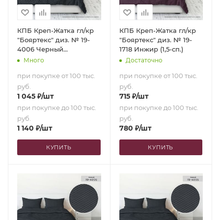
КПБ Креп-Жатка гл/кр
КПБ Креп-Жатка гл/кр
"Бояртекс" диз. № 19-
"Бояртекс" диз. № 19-
4006 Черный
1718 Инжир (1,5-сп.)
(Семейный)
Много
Достаточно
при покупке от 100 тыс.
при покупке от 100 тыс.
руб.
руб.
1 045
₽
/шт
715
₽
/шт
при покупке до 100 тыс.
при покупке до 100 тыс.
руб.
руб.
1 140
₽
/шт
780
₽
/шт
КУПИТЬ
КУПИТЬ