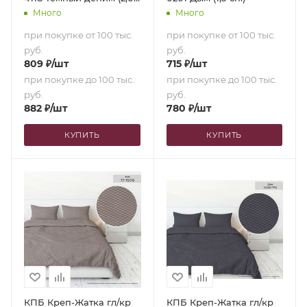
сп. с европростыней)
Много
Много
при покупке от 100 тыс.
при покупке от 100 тыс.
руб.
руб.
809
₽
/шт
715
₽
/шт
при покупке до 100 тыс.
при покупке до 100 тыс.
руб.
руб.
882
₽
/шт
780
₽
/шт
КУПИТЬ
КУПИТЬ
КПБ Креп-Жатка гл/кр
КПБ Креп-Жатка гл/кр