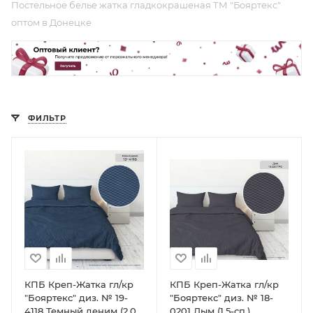
Постельное белье жатка гладкокрашеная ТМ "Бояртекс"
оптом в Донецке
ФИЛЬТР
КПБ Креп-Жатка гл/кр
КПБ Креп-Жатка гл/кр
"Бояртекс" диз. № 19-
"Бояртекс" диз. № 18-
4118 Темный деним (2,0-
0201 Дым (1,5-сп.)