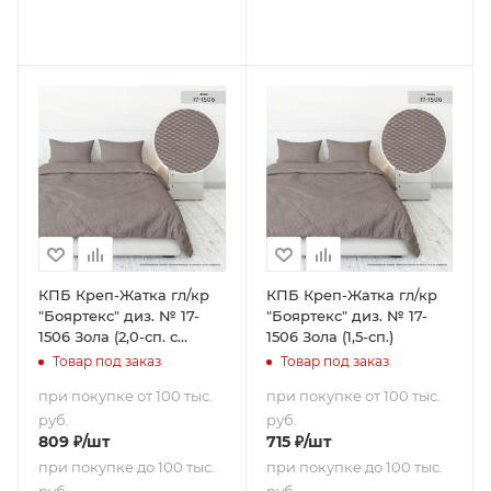
КПБ Креп-Жатка гл/кр
КПБ Креп-Жатка гл/кр
"Бояртекс" диз. № 17-
"Бояртекс" диз. № 17-
1506 Зола (2,0-сп. с
1506 Зола (1,5-сп.)
европростыней)
Товар под заказ
Товар под заказ
при покупке от 100 тыс.
при покупке от 100 тыс.
руб.
руб.
809
₽
/шт
715
₽
/шт
при покупке до 100 тыс.
при покупке до 100 тыс.