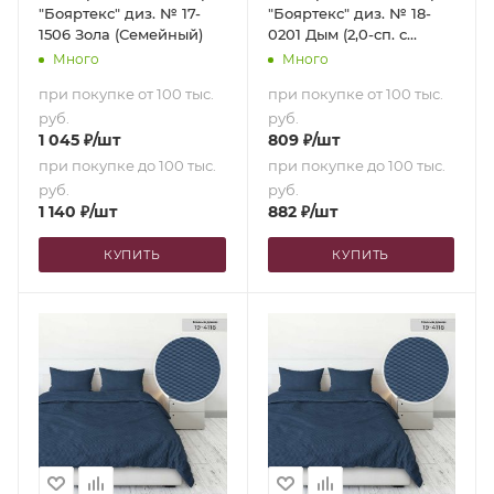
"Бояртекс" диз. № 17-
"Бояртекс" диз. № 18-
1506 Зола (Семейный)
0201 Дым (2,0-сп. с
европростыней)
Много
Много
при покупке от 100 тыс.
при покупке от 100 тыс.
руб.
руб.
1 045
₽
/шт
809
₽
/шт
при покупке до 100 тыс.
при покупке до 100 тыс.
руб.
руб.
1 140
₽
/шт
882
₽
/шт
КУПИТЬ
КУПИТЬ