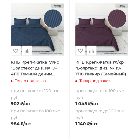
КПБ Креп-Жатка гл/кр
КПБ Креп-Жатка гл/кр
"Бояртекс" диз. № 19-
"Бояртекс" диз. № 19-
4118 Темный деним
1718 Инжир (Семейный)
(Евро-стандарт)
Товар под заказ
Товар под заказ
при покупке от 100 тыс.
при покупке от 100 тыс.
руб.
руб.
902
₽
/шт
1 045
₽
/шт
при покупке до 100 тыс.
при покупке до 100 тыс.
руб.
руб.
984
₽
/шт
1 140
₽
/шт