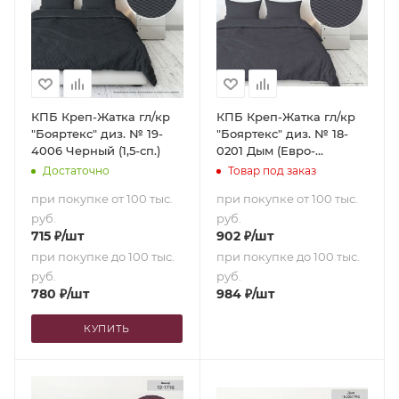
КПБ Креп-Жатка гл/кр
КПБ Креп-Жатка гл/кр
"Бояртекс" диз. № 19-
"Бояртекс" диз. № 18-
4006 Черный (1,5-сп.)
0201 Дым (Евро-
стандарт)
Достаточно
Товар под заказ
при покупке от 100 тыс.
при покупке от 100 тыс.
руб.
руб.
715
₽
/шт
902
₽
/шт
при покупке до 100 тыс.
при покупке до 100 тыс.
руб.
руб.
780
₽
/шт
984
₽
/шт
КУПИТЬ