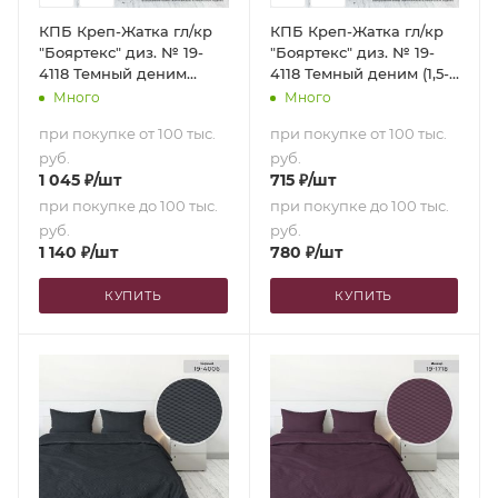
КПБ Креп-Жатка гл/кр
КПБ Креп-Жатка гл/кр
"Бояртекс" диз. № 19-
"Бояртекс" диз. № 19-
4118 Темный деним
4118 Темный деним (1,5-
(Семейный)
сп.)
Много
Много
при покупке от 100 тыс.
при покупке от 100 тыс.
руб.
руб.
1 045
₽
/шт
715
₽
/шт
при покупке до 100 тыс.
при покупке до 100 тыс.
руб.
руб.
1 140
₽
/шт
780
₽
/шт
КУПИТЬ
КУПИТЬ