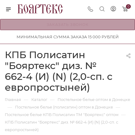
0
ЗАКАЗАТЬ ЗВОНОК
МИНИМАЛЬНАЯ СУММА ЗАКАЗА 15 000 РУБЛЕЙ
КПБ Полисатин
"Бояртекс" диз. №
662-4 (И) (N) (2,0-сп. с
европростыней)
—
—
Главная
Каталог
Постельное белье оптом в Донецке
—
—
Постельное белье (полисатин) оптом в Донецке
—
Постельное белье КПБ Полисатин ТМ "Бояртекс" оптом
КПБ Полисатин "Бояртекс" диз. № 662-4 (И) (N) (2,0-сп. с
европростыней)